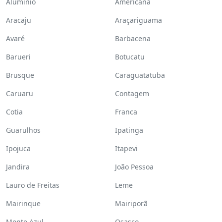
Alumínio
Americana
Aracaju
Araçariguama
Avaré
Barbacena
Barueri
Botucatu
Brusque
Caraguatatuba
Caruaru
Contagem
Cotia
Franca
Guarulhos
Ipatinga
Ipojuca
Itapevi
Jandira
João Pessoa
Lauro de Freitas
Leme
Mairinque
Mairiporã
Monte Azul
Osasco