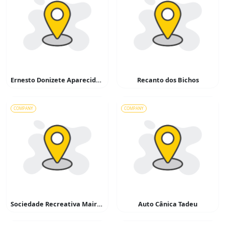
Ernesto Donizete Aparecido Simões – Serralheiro
Recanto dos Bichos
COMPANY
COMPANY
Sociedade Recreativa Mairinque
Auto Cânica Tadeu