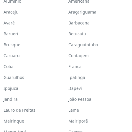
Alumínio
Americana
Aracaju
Araçariguama
Avaré
Barbacena
Barueri
Botucatu
Brusque
Caraguatatuba
Caruaru
Contagem
Cotia
Franca
Guarulhos
Ipatinga
Ipojuca
Itapevi
Jandira
João Pessoa
Lauro de Freitas
Leme
Mairinque
Mairiporã
Monte Azul
Osasco