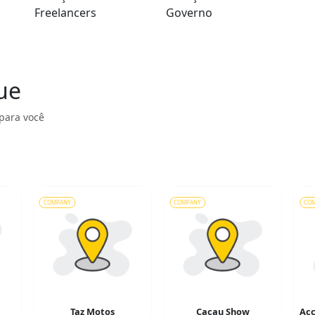
Freelancers
Governo
ue
para você
COMPANY
COMPANY
CO
Taz Motos
Cacau Show