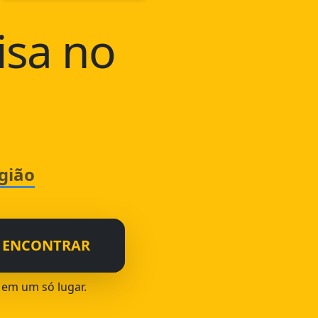
isa no
gião
ENCONTRAR
a em um só lugar.