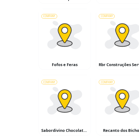
COMPANY
COMPANY
Fofos e Feras
COMPANY
COMPANY
Sabordivino Chocolatteria
Recanto dos Bich