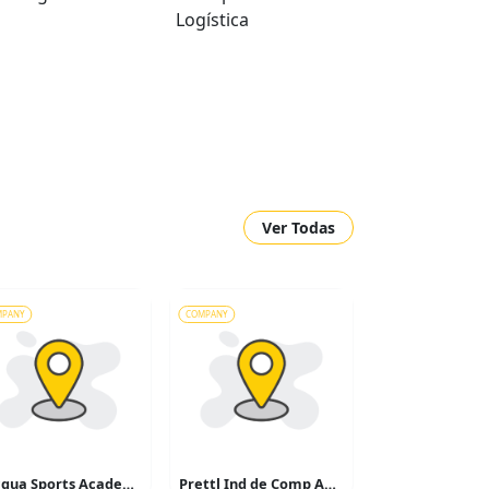
Logística
Ver Todas
MPANY
COMPANY
Accqua Sports Academia
Prettl Ind de Comp Aut do Brasil