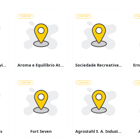
COMPANY
COMPANY
CO
Rbr Construções Serviços
Aroma e Equilíbrio Atelier
Sociedade Recreativa Mairinque
COMPANY
COMPANY
CO
os
Fort Seven
Agrostahl S. A. Industria e Corcio