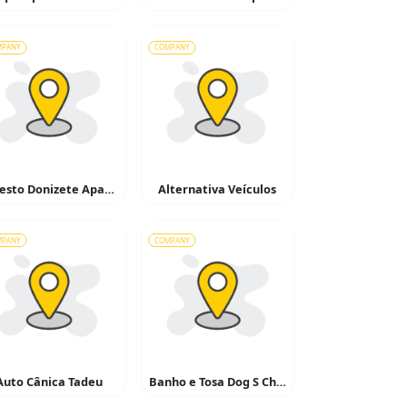
MPANY
COMPANY
Ernesto Donizete Aparecido Simões – Serralheiro
Alternativa Veículos
MPANY
COMPANY
Auto Cânica Tadeu
Banho e Tosa Dog S Chic S