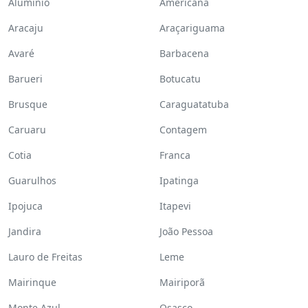
Alumínio
Americana
Aracaju
Araçariguama
Avaré
Barbacena
Barueri
Botucatu
Brusque
Caraguatatuba
Caruaru
Contagem
Cotia
Franca
Guarulhos
Ipatinga
Ipojuca
Itapevi
Jandira
João Pessoa
Lauro de Freitas
Leme
Mairinque
Mairiporã
Monte Azul
Osasco