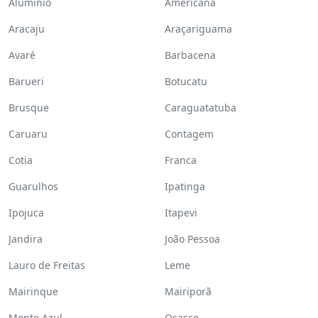
Alumínio
Americana
Aracaju
Araçariguama
Avaré
Barbacena
Barueri
Botucatu
Brusque
Caraguatatuba
Caruaru
Contagem
Cotia
Franca
Guarulhos
Ipatinga
Ipojuca
Itapevi
Jandira
João Pessoa
Lauro de Freitas
Leme
Mairinque
Mairiporã
Monte Azul
Osasco